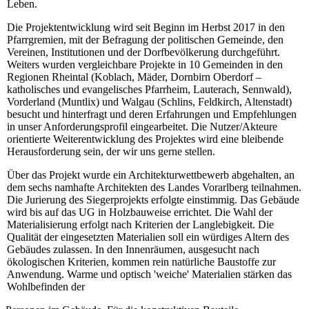
Leben.
Die Projektentwicklung wird seit Beginn im Herbst 2017 in den
Pfarrgremien, mit der Befragung der politischen Gemeinde, den
Vereinen, Institutionen und der Dorfbevölkerung durchgeführt.
Weiters wurden vergleichbare Projekte in 10 Gemeinden in den
Regionen Rheintal (Koblach, Mäder, Dornbirn Oberdorf –
katholisches und evangelisches Pfarrheim, Lauterach, Sennwald),
Vorderland (Muntlix) und Walgau (Schlins, Feldkirch, Altenstadt)
besucht und hinterfragt und deren Erfahrungen und Empfehlungen
in unser Anforderungsprofil eingearbeitet. Die Nutzer/Akteure
orientierte Weiterentwicklung des Projektes wird eine bleibende
Herausforderung sein, der wir uns gerne stellen.
Über das Projekt wurde ein Architekturwettbewerb abgehalten, an
dem sechs namhafte Architekten des Landes Vorarlberg teilnahmen.
Die Jurierung des Siegerprojekts erfolgte einstimmig. Das Gebäude
wird bis auf das UG in Holzbauweise errichtet. Die Wahl der
Materialisierung erfolgt nach Kriterien der Langlebigkeit. Die
Qualität der eingesetzten Materialien soll ein würdiges Altern des
Gebäudes zulassen. In den Innenräumen, ausgesucht nach
ökologischen Kriterien, kommen rein natürliche Baustoffe zur
Anwendung. Warme und optisch 'weiche' Materialien stärken das
Wohlbefinden der