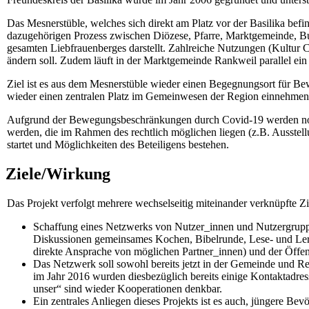
Das Mesnerstüble, welches sich direkt am Platz vor der Basilika befi
dazugehörigen Prozess zwischen Diözese, Pfarre, Marktgemeinde, Bun
gesamten Liebfrauenberges darstellt. Zahlreiche Nutzungen (Kultur Ca
ändern soll. Zudem läuft in der Marktgemeinde Rankweil parallel ein
Ziel ist es aus dem Mesnerstüble wieder einen Begegnungsort für B
wieder einen zentralen Platz im Gemeinwesen der Region einnehmen
Aufgrund der Bewegungsbeschränkungen durch Covid-19 werden noch 
werden, die im Rahmen des rechtlich möglichen liegen (z.B. Ausstellu
startet und Möglichkeiten des Beteiligens bestehen.
Ziele/Wirkung
Das Projekt verfolgt mehrere wechselseitig miteinander verknüpfte Z
Schaffung eines Netzwerks von Nutzer_innen und Nutzergruppe
Diskussionen gemeinsames Kochen, Bibelrunde, Lese- und Ler
direkte Ansprache von möglichen Partner_innen) und der Öffentl
Das Netzwerk soll sowohl bereits jetzt in der Gemeinde und 
im Jahr 2016 wurden diesbezüglich bereits einige Kontaktadre
unser“ sind wieder Kooperationen denkbar.
Ein zentrales Anliegen dieses Projekts ist es auch, jüngere B