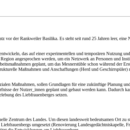
latz vor der Rankweiler Basilika. Es steht seit rund 25 Jahren leer, 
u entwickeln, das auf einer experimentellen und temporären Nutzung un
 Region angesprochen werden, um ein Netzwerk an Personen und Instit
sarbeitsmaßnahmen geplant, um das Mesnerstüble schon während der Er
astrukturelle Maßnahmen und Anschaffungen (Herd und Geschirrspüler)
sozialen Maßnahmen, sollen Grundlagen für eine zukünftige Planung und
dürfnisse der Nutzer_innen geplant und gebaut werden kann. Dadurch 
elebung des Liebfrauenberges setzen.
ituelle Zentrum des Landes. Um diesen landesweit bedeutsamen Ort zu st
iebfrauenbergs umgesetzt (Renovierung Landesgedächtniskapelle, Fridol
tützt die Entwicklungen am Liebfrauenberg.