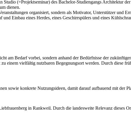
 Studio (=Projektseminar) des Bachelor-Studiengangs Architektur der 
aum dienen.
e Veranstaltungen organisiert, sondern als Motivator, Unterstützer und Er
 und Einbau eines Herdes, eines Geschirrspülers und eines Kühlschra
icht am Bedarf vorbei, sondern anhand der Bedürfnisse der zukünftigen
t zu einem vielfältig nutzbaren Begegnungsort werden. Durch diese früh
nnen sowie konkrete Nutzungsideen, damit darauf aufbauend mit der P
r Liebfrauenberg in Rankweil. Durch die landesweite Relevanz dieses O